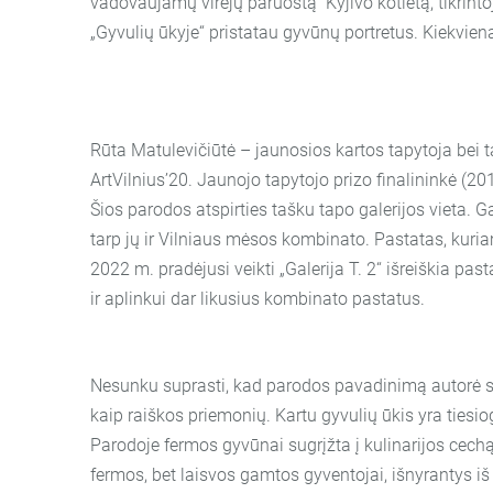
vadovaujamų virėjų paruoštą
Kyjiv
o kotletą, tikrin
„Gyvulių ūkyje“ pristatau gyvūnų portretus. Kiekviena
Rūta Matulevičiūtė – jaunosios kartos tapytoja bei
ArtVilnius’20. Jaunojo tapytojo prizo finalininkė (2
Šios parodos atspirties tašku tapo galerijos vieta. 
tarp jų ir Vilniaus mėsos kombinato. Pastatas, kuria
2022 m. pradėjusi veikti „Galerija T. 2“ išreiškia p
ir aplinkui dar likusius kombinato pastatus.
Nesunku suprasti, kad parodos pavadinimą autorė sko
kaip raiškos priemonių. Kartu gyvulių ūkis yra tiesi
Parodoje fermos gyvūnai sugrįžta į kulinarijos cechą
fermos, bet laisvos gamtos gyventojai, išnyrantys iš m