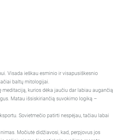
. Visada ieškau esminio ir visapusiškesnio
ačiai baltų mitologijai.
 meditaciją, kurios dėka jaučiu dar labiau augančią
mogus. Matau išsiskiriančią suvokimo logiką –
ortu. Sovietmečio patirti nespėjau, tačiau labai
nimas. Močiutė didžiavosi, kad, perpjovus jos