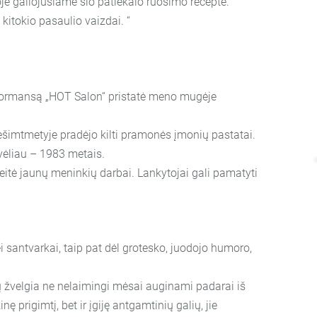
ngoje galiojusiame šio patiekalo ruošimo recepte.
kitokio pasaulio vaizdai. “
erformansą „HOT Salon“ pristatė meno mugėje
dešimtmetyje pradėjo kilti pramonės įmonių pastatai.
 vėliau – 1983 metais.
keitė jaunų meninkių darbai. Lankytojai gali pamatyti
santvarkai, taip pat dėl grotesko, juodojo humoro,
slų žvelgia ne nelaimingi mėsai auginami padarai iš
 prigimtį, bet ir įgiję antgamtinių galių, jie