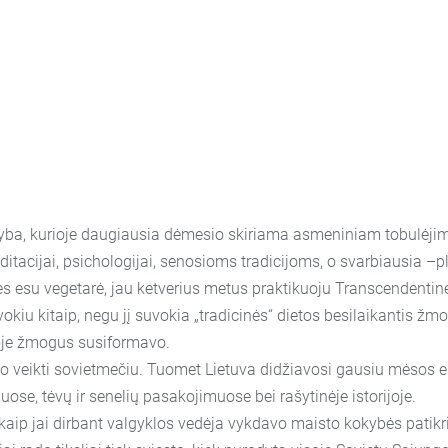
, kurioje daugiausia dėmesio skiriama asmeniniam tobulėjimui
ditacijai, psichologijai, senosioms tradicijoms, o svarbiausia –pl
s esu vegetarė, jau ketverius metus praktikuoju Transcendentinę
vokiu kitaip, negu jį suvokia „tradicinės“ dietos besilaikantis ž
ioje žmogus susiformavo.
ikti sovietmečiu. Tuomet Lietuva didžiavosi gausiu mėsos eksp
uose, tėvų ir senelių pasakojimuose bei rašytinėje istorijoje.
aip jai dirbant valgyklos vedėja vykdavo maisto kokybės patikri