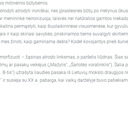
is mitinėmis būtybėmis.
rodyti atrodyti ironiškai, nes įprastesnės būtų po mėlynus ūkus
i, ar menininkė neironizuoja, laisvės nei natūralios gamtos niek
 skatina permąstyti, kaip šiuolaikininėse visuomenėse, kur gyvu
 ir kaip skiriasi savybės, priskiriamos tiems suvalgyti skirt
mes žinoti, kaip gaminama dešra? Kodėl kovojantys prieš šuni
morfizuoti – žąsinas atrodo linksmas, o paršelis liūdnas. Šia
mų ar pasakų veikėjus („Mažylis“, „Šarlotės voratinklis“). Šali
B-tis“) užrašyta liaudies pasaka iš Lietuvių mokslo draugijos rin
ir susieja su XX a. pabaiga, kai vaikų darželyje buvo patiekiami s