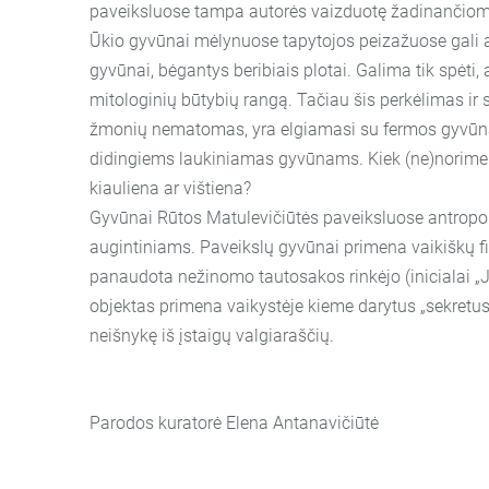
paveiksluose tampa autorės vaizduotę žadinančiom
Ūkio gyvūnai mėlynuose tapytojos peizažuose gali at
gyvūnai, bėgantys beribiais plotai. Galima tik spėt
mitologinių būtybių rangą. Tačiau šis perkėlimas ir
žmonių nematomas, yra elgiamasi su fermos gyvūnais
didingiems laukiniamas gyvūnams. Kiek (ne)norime 
kiauliena ar vištiena?
Gyvūnai Rūtos Matulevičiūtės paveiksluose antropo
augintiniams. Paveikslų gyvūnai primena vaikiškų fil
panaudota nežinomo tautosakos rinkėjo (inicialai „J. 
objektas primena vaikystėje kieme darytus „sekretus“ 
neišnykę iš įstaigų valgiaraščių.
Parodos kuratorė Elena Antanavičiūtė