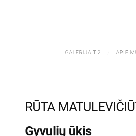
GALERIJA T.2
APIE M
RŪTA MATULEVIČIŪ
Gyvulių ūkis