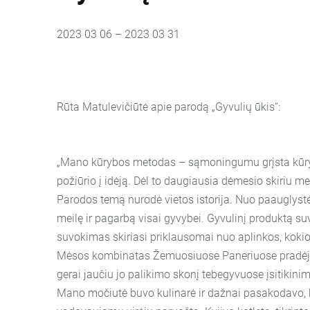
2023 03 06 – 2023 03 31
Rūta Matulevičiūtė apie parodą „Gyvulių ūkis“:
„Mano kūrybos metodas – sąmoningumu grįsta kūryba
požiūrio į idėją. Dėl to daugiausia dėmesio skiriu me
Parodos temą nurodė vietos istorija. Nuo paauglystė
meilę ir pagarbą visai gyvybei. Gyvulinį produktą su
suvokimas skiriasi priklausomai nuo aplinkos, kok
Mėsos kombinatas Žemuosiuose Paneriuose pradėjo ve
gerai jaučiu jo palikimo skonį tebegyvuose įsitikinim
Mano močiutė buvo kulinarė ir dažnai pasakodavo, k