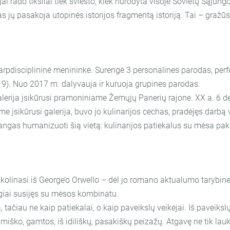
tojai rado tiksliai tiek sviesto, kiek nurodyta visoje Sovietų Sąju
s jų pasakoja utopinės istorijos fragmentą istoriją. Tai – gražūs 
 tarpdisciplininė menininkė. Surengė 3 personalines parodas, p
019). Nuo 2017 m. dalyvauja ir kuruoja grupines parodas.
Galerija įsikūrusi pramoniniame Žemųjų Panerių rajone. XX a. 6 
me įsikūrusi galerija, buvo jo kulinarijos cechas, pradėjęs darbą
astangas humanizuoti šią vietą: kulinarijos patiekalus su mėsa pa
linasi iš George’o Orwello – dėl jo romano aktualumo tarybinei 
ogiai susijęs su mėsos kombinatu.
, tačiau ne kaip patiekalai, o kaip paveikslų veikėjai. Iš paveik
iško, gamtos, iš idiliškų, pasakiškų peizažų. Atgavę ne tik laukinę