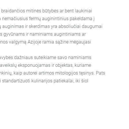
 braidančios mitinės būtybės ar bent laukiniai
ada nemačiusius fermų auginintinius pakeldama į
lių auginimas ir skerdimas yra absoliučiai daugumai
iems gyvūnams ir naminiams augintiniams ar
enos valgymą Azijoje ramia sąžine mėgaujasi
s savybes dažniaus suteikiame savo naminiams
a paveikslų eksponuojamas ir objektas, kuriame
kinių, kaip autorei artimos mitologijos tęsinys. Pats
tandartizuoti kulinarijos patiekalai, iki šiol