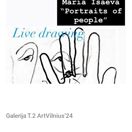
Galerija T.2 ArtVilnius'24