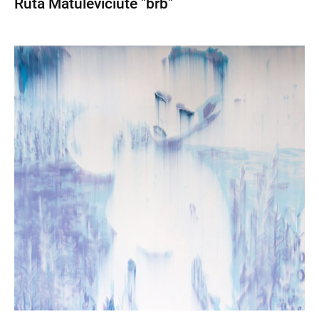
Rūta Matulevičiūtė "brb"