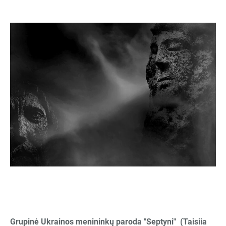
Grupinė Ukrainos menininkų paroda "Septyni" (Taisiia