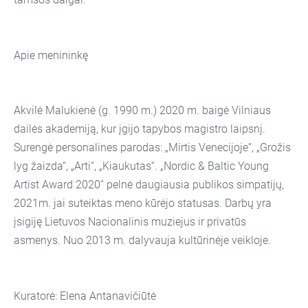
Apie menininkę
Akvilė Malukienė (g. 1990 m.) 2020 m. baigė Vilniaus
dailės akademiją, kur įgijo tapybos magistro laipsnį.
Surengė personalines parodas: „Mirtis Venecijoje“, „Grožis
lyg žaizda“, „Arti“, „Kiaukutas“. „Nordic & Baltic Young
Artist Award 2020“ pelnė daugiausia publikos simpatijų,
2021m. jai suteiktas meno kūrėjo statusas. Darbų yra
įsigiję Lietuvos Nacionalinis muziejus ir privatūs
asmenys. Nuo 2013 m. dalyvauja kultūrinėje veikloje.
Kuratorė: Elena Antanavičiūtė