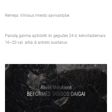
Rėmėja: Vilniaus miesto savivaldybė
Parodą galima apžiūrėti iki gegužės 24 d. ketvirtadieniais
16–20 val. arba iš anksto susitarus.