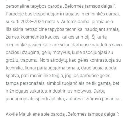
personalinė tapybos paroda „Beformės tamsos daigai“.
Parodoje bus eksponuojami naujausi menininkės darbai,
sukurti 2023–2024 metais. Autorės darbai pirmiausia
išsiskiria netradicine tapybos technika, naudojant smalą,
žemes, kosmetinės kaukes, kalkes ar molį. Šį kartą
menininkė pasirenka ir anksčiau darbuose naudotus savo
pačios užaugintų gėlių motyvus, kurie asocijuojasi su
grožiu, trapumu. Nors atrodytų, kad gėlės kontrastuoja su
technika, kuriai panaudojama smala, daugiausia juoda
spalva, pati menininkė teigia, jog jos darbuose gėlės
tampa personažais, simbolizuojančiais ne tik gamtą, bet
ir žmogaus sukurtus, industrinius motyvus. Darbų
juodumoje atsispindi aplinka, autorės ir žiūrovo pasauliai.
Akvilė Malukienė apie parodą „Beformės tamsos daigai“: