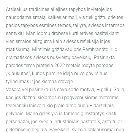
Atsisakius tradicinės aliejinės tapybos ir vietoje jos
naudodama smalą, kalkes ar molį, vis tiek grįžtu prie tos
pačios tapybos esminės temos, tai yra, šviesos ir tamsos
santykių. Man įdomu drobėse kurti erdves pasitelkiant
vien smalos blizgumą kaip šviesos refleksiją ir jos
matiškumą. Mintimis grįždavau prie Rembrandto ir jo
dramatiškos šviesos nušviestų paveikslų. Pasirinkta
parodos tema pratęsia 2022 metais rodytą parodos
„Kiaukutas“, kurios pirminė idėja buvo paviršiaus
tyrinėjimas ir jos kismas erdvėje.
Vasarą vėl prisirinkau iš savo sodo motyvų – gėlių. Gaila,
kad jos dažnai siejamos su pagyvenusioms moterims
tederančiu laisvalaikio praleidimo būdu – darželiais,
gėlynais. Mano gėlės yra iš tamsos gimstantys keisti
personažai, jos kvepia industriniais pastatais, asfaltu ar
geležinkelio bėgiais. Paveikslai šviečia priklausomai nuo