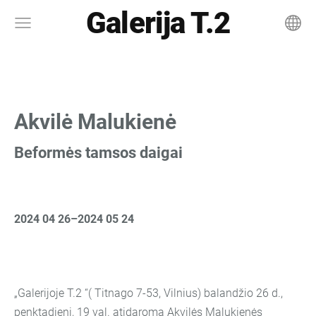
Galerija T.2
Akvilė Malukienė
Beformės tamsos daigai
2024 04 26–2024 05 24
„Galerijoje T.2 “( Titnago 7-53, Vilnius) balandžio 26 d.,
penktadienį, 19 val. atidaroma Akvilės Malukienės