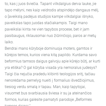
to, kas į juos šviečia. Tapant vilkdalgius derva lauke, jie
tapo mėlyni, nes kaip veidrodis atspindėjo dangaus mėlį,
o [aveikslą padėjus studijos kampe vilkdalgiai išnyko,
paveikslas tapo juodas stačiakampis. Taigi mano
paveikslai kinta ne vien tapybos procese, bet ir jam
pasibaugus, riklausomai nuo žiūrinčiojo, paros ar metų
laiko.
Bendrai mano kūryboje dominuoja moters, gamtos ir
kūrėjos temos, kurios viena kitą papildo. Kurdama savo
beformius tamsos daigus galvoju apie kūrėjo būtį, ar kurti
yra etiška? O gal kūryba visada yra nemoralus judesys?
Taigi čia nejučia pradedu klibinti teologijos sritį, tačiau
nenorėdama pernelyg nueiti į formalius išvedžiojimus,
tiesiog verdu smalą ir tapau. Man, kaip tapytojai,
visuomet bus svarbiausia šviesa ir su ja ateinančios
formos, kurias galėsite pamatyti parodoje „Beformės
tamsos daigai.“