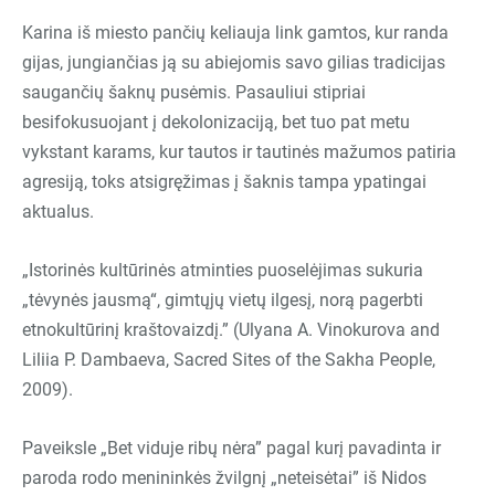
Karina iš miesto pančių keliauja link gamtos, kur randa
gijas, jungiančias ją su abiejomis savo gilias tradicijas
saugančių šaknų pusėmis. Pasauliui stipriai
besifokusuojant į dekolonizaciją, bet tuo pat metu
vykstant karams, kur tautos ir tautinės mažumos patiria
agresiją, toks atsigręžimas į šaknis tampa ypatingai
aktualus.
„
Istorinės kultūrinės atminties puoselėjimas sukuria
„tėvynės jausmą“, gimtųjų vietų ilgesį, norą pagerbti
etnokultūrinį kraštovaizdį.” (Ulyana A. Vinokurova and
Liliia P. Dambaeva, Sacred Sites of the Sakha People,
2009).
Paveiksle
„
Bet viduje ribų nėra” pagal kurį pavadinta ir
paroda rodo menininkės žvilgnį
„
neteisėtai” iš Nidos