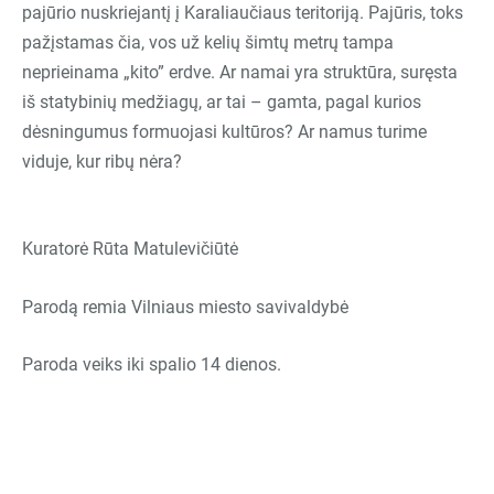
pajūrio nuskriejantį į Karaliaučiaus teritoriją. Pajūris, toks
pažįstamas čia, vos už kelių šimtų metrų tampa
neprieinama
„
kito” erdve. Ar namai yra struktūra, suręsta
iš statybinių medžiagų, ar tai – gamta, pagal kurios
dėsningumus formuojasi kultūros? Ar namus turime
viduje, kur ribų nėra?
Kuratorė Rūta Matulevičiūtė
Parodą remia Vilniaus miesto savivaldybė
Paroda veiks iki spalio 14 dienos.