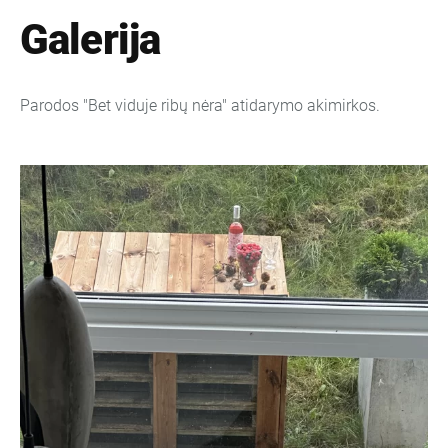
Galerija
Parodos "Bet viduje ribų nėra" atidarymo akimirkos.