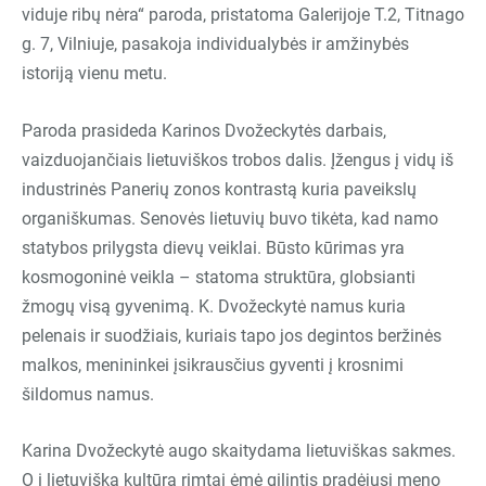
viduje ribų nėra
“
paroda, pristatoma Galerijoje T.2, Titnago
g. 7, Vilniuje, pasakoja individualybės ir amžinybės
istoriją vienu metu.
Paroda prasideda Karinos Dvožeckytės darbais,
vaizduojančiais lietuviškos trobos dalis. Įžengus į vidų iš
industrinės Panerių zonos kontrastą kuria paveikslų
organiškumas. Senovės lietuvių buvo tikėta, kad namo
statybos prilygsta dievų veiklai. Būsto kūrimas yra
kosmogoninė veikla – statoma struktūra, globsianti
žmogų visą gyvenimą. K. Dvožeckytė namus kuria
pelenais ir suodžiais, kuriais tapo jos degintos beržinės
malkos, menininkei įsikrausčius gyventi į krosnimi
šildomus namus.
Karina Dvožeckytė augo skaitydama lietuviškas sakmes.
O į lietuviška kultūrą rimtai ėmė gilintis pradėjusi meno