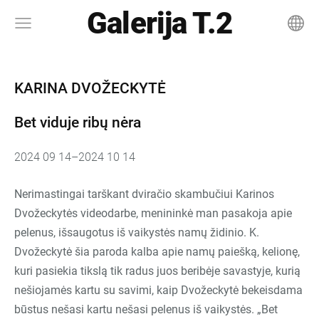
Galerija T.2
KARINA DVOŽECKYTĖ
Bet viduje ribų nėra
2024 09 14
–
2024 10 14
Nerimastingai tarškant dviračio skambučiui Karinos
Dvožeckytės videodarbe, menininkė man pasakoja apie
pelenus, išsaugotus iš vaikystės namų židinio. K.
Dvožeckytė šia paroda kalba apie namų paiešką, kelionę,
kuri pasiekia tikslą tik radus juos beribėje savastyje, kurią
nešiojamės kartu su savimi, kaip Dvožeckytė bekeisdama
būstus nešasi kartu nešasi pelenus iš vaikystės.
„
Bet