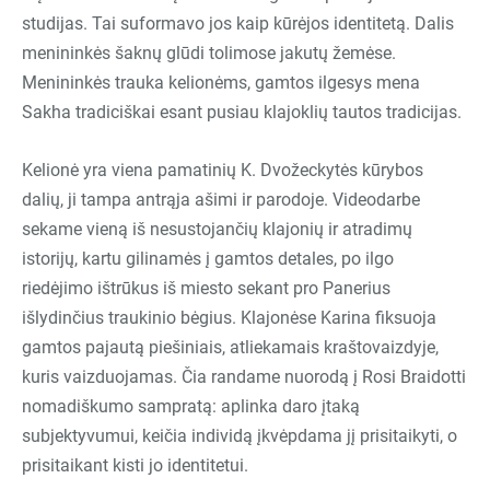
studijas. Tai suformavo jos kaip kūrėjos identitetą. Dalis
menininkės šaknų glūdi tolimose jakutų žemėse.
Menininkės trauka kelionėms, gamtos ilgesys mena
Sakha tradiciškai esant pusiau klajoklių tautos tradicijas.
Kelionė yra viena pamatinių K. Dvožeckytės kūrybos
dalių, ji tampa antrąja ašimi ir parodoje. Videodarbe
sekame vieną iš nesustojančių klajonių ir atradimų
istorijų, kartu gilinamės į gamtos detales, po ilgo
riedėjimo ištrūkus iš miesto sekant pro Panerius
išlydinčius traukinio bėgius. Klajonėse Karina fiksuoja
gamtos pajautą piešiniais, atliekamais kraštovaizdyje,
kuris vaizduojamas. Čia randame nuorodą į Rosi Braidotti
nomadiškumo sampratą: aplinka daro įtaką
subjektyvumui, keičia individą įkvėpdama jį prisitaikyti, o
prisitaikant kisti jo identitetui.