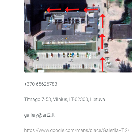
+370 65626783
Titnago 7-53, Vilnius, LT-02300, Lietuva
gallery@art2.lt
https://www.google.com/maps/place/Galerija+T.2/