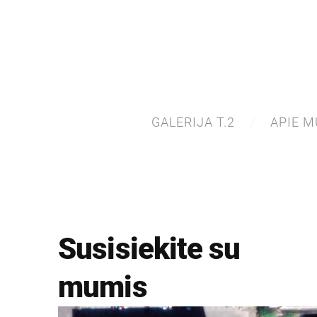
GALERIJA T.2
APIE M
Susisiekite su
mumis