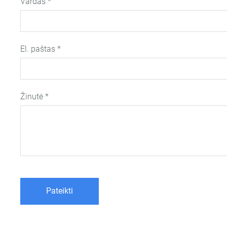
Vardas
*
El. paštas
*
Žinutė
*