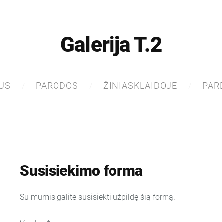
Galerija T.2
US
PARODOS
ŽINIASKLAIDOJE
PAR
Susisiekimo forma
Su mumis galite susisiekti užpildę šią formą.