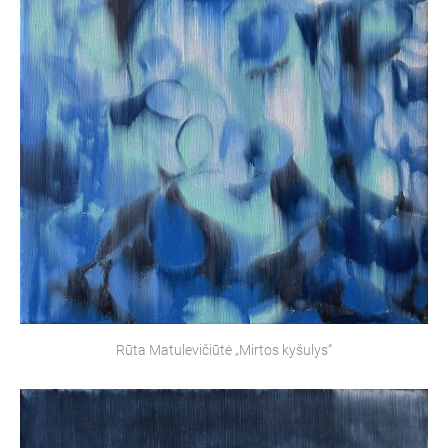
Rūta Matulevičiūtė „Mirtos kyšulys“