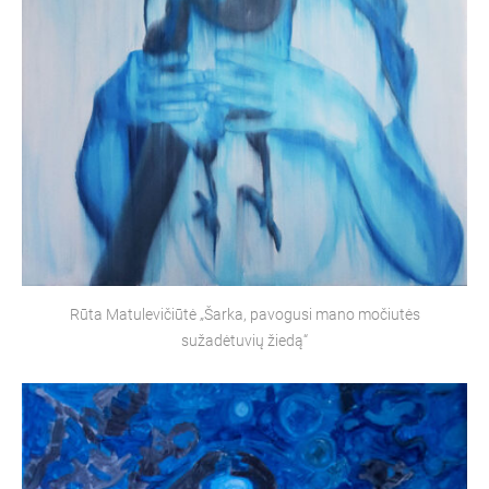
Rūta Matulevičiūtė „Šarka, pavogusi mano močiutės
sužadėtuvių žiedą“