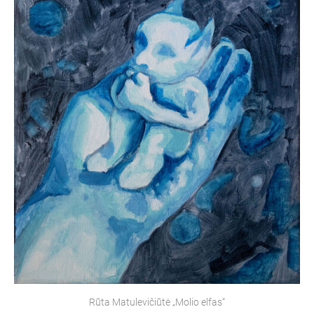
Rūta Matulevičiūtė „Molio elfas“