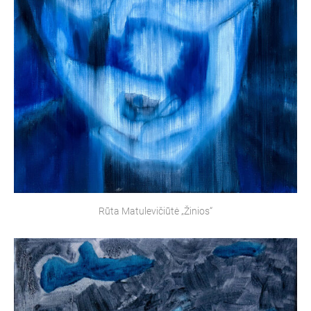
Rūta Matulevičiūtė „Žinios“