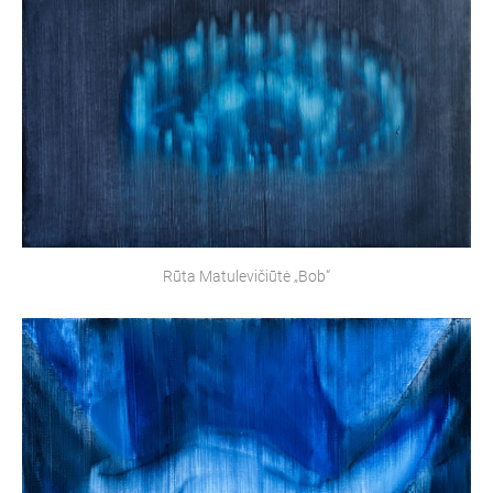
Rūta Matulevičiūtė „Bob“