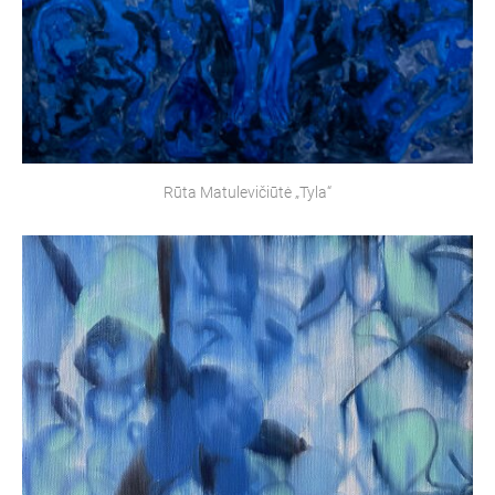
Rūta Matulevičiūtė „Tyla“