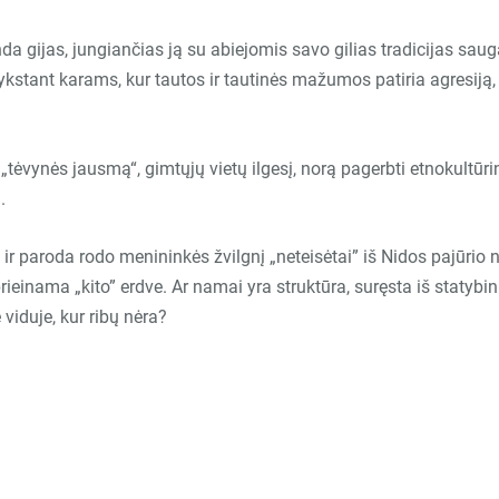
nda gijas, jungiančias ją su abiejomis savo gilias tradicijas sau
ykstant karams, kur tautos ir tautinės mažumos patiria agresiją
„tėvynės jausmą“, gimtųjų vietų ilgesį, norą pagerbti etnokultūrin
.
a ir paroda rodo menininkės žvilgnį
„
neteisėtai” iš Nidos pajūrio n
prieinama
„
kito” erdve. Ar namai yra struktūra, suręsta iš statyb
iduje, kur ribų nėra?