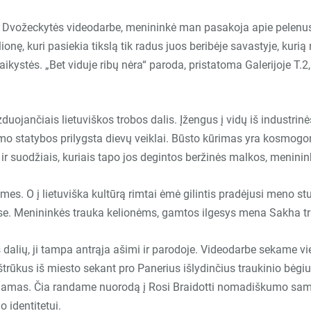
 Dvožeckytės videodarbe, menininkė man pasakoja apie pelenus,
nę, kuri pasiekia tikslą tik radus juos beribėje savastyje, kuri
aikystės.
„
Bet viduje ribų nėra
“
paroda, pristatoma Galerijoje T.2, 
uojančiais lietuviškos trobos dalis. Įžengus į vidų iš industrin
mo statybos prilygsta dievų veiklai. Būsto kūrimas yra kosmogo
r suodžiais, kuriais tapo jos degintos beržinės malkos, meninin
. O į lietuviška kultūrą rimtai ėmė gilintis pradėjusi meno stud
e. Menininkės trauka kelionėms, gamtos ilgesys mena Sakha tradi
alių, ji tampa antrąja ašimi ir parodoje. Videodarbe sekame vien
ištrūkus iš miesto sekant pro Panerius išlydinčius traukinio bėg
duojamas. Čia randame nuorodą į Rosi Braidotti nomadiškumo samp
o identitetui.