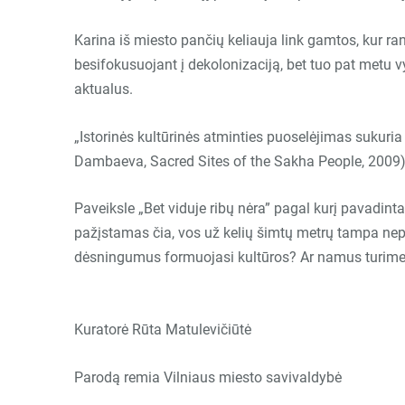
Karina iš miesto pančių keliauja link gamtos, kur ra
besifokusuojant į dekolonizaciją, bet tuo pat metu v
aktualus.
„
Istorinės kultūrinės atminties puoselėjimas sukuria 
Dambaeva, Sacred Sites of the Sakha People, 2009)
Paveiksle
„
Bet viduje ribų nėra” pagal kurį pavadint
pažįstamas čia, vos už kelių šimtų metrų tampa ne
dėsningumus formuojasi kultūros? Ar namus turime v
Kuratorė Rūta Matulevičiūtė
Parodą remia Vilniaus miesto savivaldybė