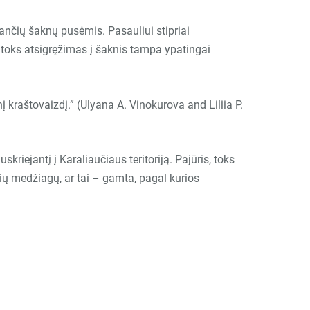
gančių šaknų pusėmis. Pasauliui stipriai
, toks atsigręžimas į šaknis tampa ypatingai
į kraštovaizdį.” (Ulyana A. Vinokurova and Liliia P.
uskriejantį į Karaliaučiaus teritoriją. Pajūris, toks
inių medžiagų, ar tai – gamta, pagal kurios