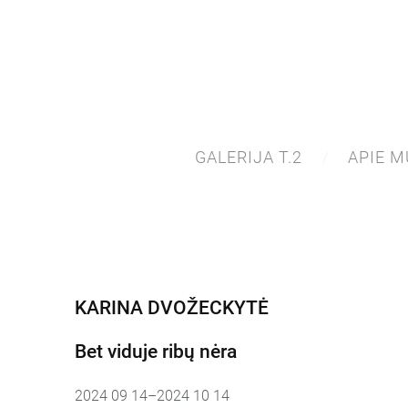
GALERIJA T.2
APIE M
KARINA DVOŽECKYTĖ
Bet viduje ribų nėra
2024 09 14
–
2024 10 14