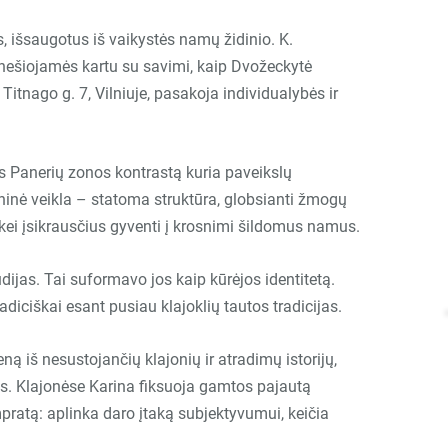
 išsaugotus iš vaikystės namų židinio. K.
ą nešiojamės kartu su savimi, kaip Dvožeckytė
Titnago g. 7, Vilniuje, pasakoja individualybės ir
ės Panerių zonos kontrastą kuria paveikslų
ninė veikla – statoma struktūra, globsianti žmogų
kei įsikrausčius gyventi į krosnimi šildomus namus.
ijas. Tai suformavo jos kaip kūrėjos identitetą.
ciškai esant pusiau klajoklių tautos tradicijas.
ą iš nesustojančių klajonių ir atradimų istorijų,
ius. Klajonėse Karina fiksuoja gamtos pajautą
ratą: aplinka daro įtaką subjektyvumui, keičia