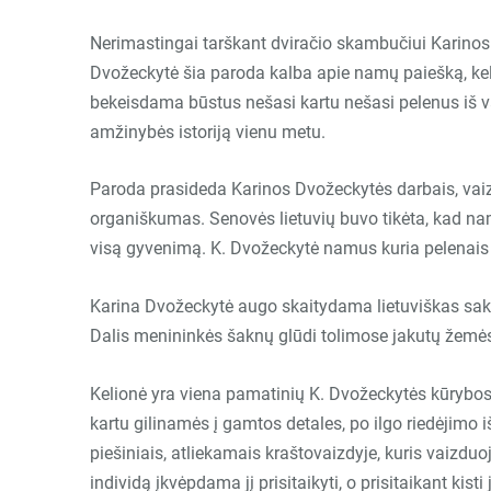
Nerimastingai tarškant dviračio skambučiui Karinos
Dvožeckytė šia paroda kalba apie namų paiešką, kelio
bekeisdama būstus nešasi kartu nešasi pelenus iš v
amžinybės istoriją vienu metu.
Paroda prasideda Karinos Dvožeckytės darbais, vaizd
organiškumas. Senovės lietuvių buvo tikėta, kad na
visą gyvenimą. K. Dvožeckytė namus kuria pelenais i
Karina Dvožeckytė augo skaitydama lietuviškas sakmes
Dalis menininkės šaknų glūdi tolimose jakutų žemės
Kelionė yra viena pamatinių K. Dvožeckytės kūrybos d
kartu gilinamės į gamtos detales, po ilgo riedėjimo 
piešiniais, atliekamais kraštovaizdyje, kuris vaiz
individą įkvėpdama jį prisitaikyti, o prisitaikant kisti j