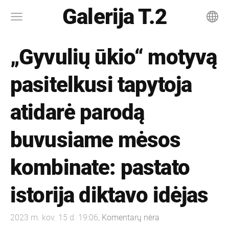
Galerija T.2
„Gyvulių ūkio“ motyvą
pasitelkusi tapytoja
atidarė parodą
buvusiame mėsos
kombinate: pastato
istorija diktavo idėjas
2023 m. kov. 15 d. 19:06,
Komentarų nėra