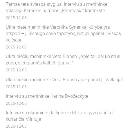
Tamsa tėra šviesos stygius. Interviu su menininke
Viktorija Kemekle parodos „Phantasia“ kontekste
2025-12-08
Ukrainietė menininkė Veronika Synenka: kūryba yra
atspari – ji išsaugo savo tapatybę, net jei aplinkui viskas
keičiasi
2025-12-08
Ukrainiečių menininkė Vera Blansh: „Apie tai, dėl ko mus
žudo, stengiamės kalbėti garsiai“
2025-12-08
Ukrainiečių menininkė Vera Blansh apie parodą ,,Valkirija”
2025-12-08
Interviu su menininke Karina Dvožeckyte
2025-12-08
Interviu su ukrainiete dailininke dėl karo gyvenančia ir
kuriančia Vilniuje
2025-12-08