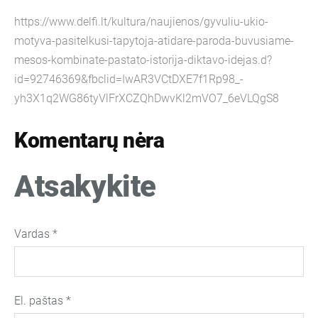
https://www.delfi.lt/kultura/naujienos/gyvuliu-ukio-
motyva-pasitelkusi-tapytoja-atidare-paroda-buvusiame-
mesos-kombinate-pastato-istorija-diktavo-idejas.d?
id=92746369&fbclid=IwAR3VCtDXE7f1Rp98_-
yh3X1q2WG86tyVlFrXCZQhDwvKl2mVO7_6eVLQgS8
Komentarų nėra
Atsakykite
Vardas *
El. paštas *